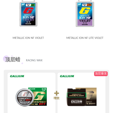
METALLIC ION NF VIOLET
METALLIC ION NF LITE VIOLET
顶层蜡
RACING WAX
顶层爆发
增效