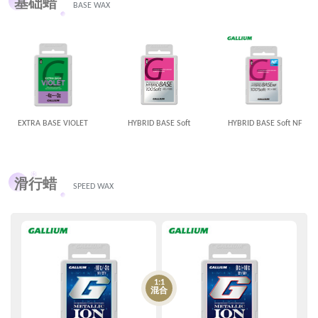
基础蜡
BASE WAX
EXTRA BASE VIOLET
HYBRID BASE Soft
HYBRID BASE Soft NF
滑行蜡
SPEED WAX
1:1
混合