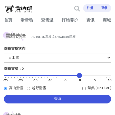
注册
登录
首页
滑雪场
查雪温
打蜡养护
资讯
商城
雪蜡选择
ALPINE-SKI双板 & SnowBoard单板
选择雪质状态
选择雪温：
0
-25
-20
-15
-10
-5
0
5
10
高山滑雪
越野滑雪
禁氟 ( No Fluor )