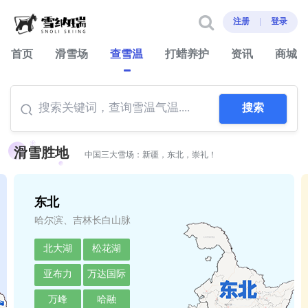
注册
登录
首页
滑雪场
查雪温
打蜡养护
资讯
商城
滑雪胜地
中国三大雪场：新疆，东北，崇礼！
东北
哈尔滨、吉林长白山脉
北大湖
松花湖
亚布力
万达国际
万峰
哈融