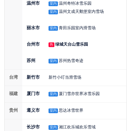
温州市
温州奇特冰雪乐园
室内
温州文成天鹅堡室内雪场
室内
丽水市
青田乐园室内滑雪场
室内
台州市
绿城天台山雪乐园
热
苏州
苏州热雪奇迹
室内
台湾
新竹市
新竹小叮当滑雪场
福建
厦门市
厦门雪亦世界冰雪乐园
室内
贵州
遵义市
思达冰雪世界
室内
长沙市
湘江欢乐城欢乐雪域
室内