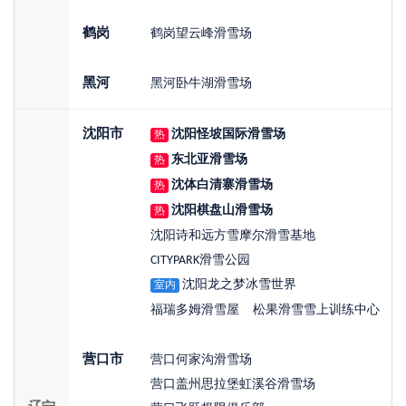
鹤岗
鹤岗望云峰滑雪场
黑河
黑河卧牛湖滑雪场
沈阳市
沈阳怪坡国际滑雪场
热
东北亚滑雪场
热
沈体白清寨滑雪场
热
沈阳棋盘山滑雪场
热
沈阳诗和远方雪摩尔滑雪基地
CITYPARK滑雪公园
沈阳龙之梦冰雪世界
室内
福瑞多姆滑雪屋
松果滑雪雪上训练中心
营口市
营口何家沟滑雪场
营口盖州思拉堡虹溪谷滑雪场