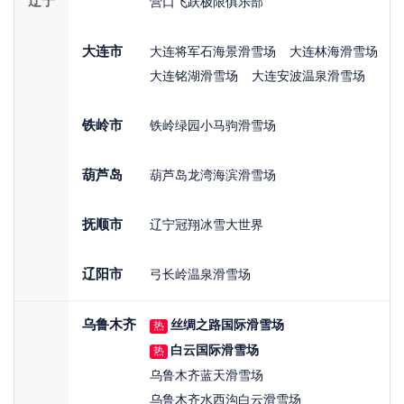
辽宁
营口飞跃极限俱乐部
大连市
大连将军石海景滑雪场
大连林海滑雪场
大连铭湖滑雪场
大连安波温泉滑雪场
铁岭市
铁岭绿园小马驹滑雪场
葫芦岛
葫芦岛龙湾海滨滑雪场
抚顺市
辽宁冠翔冰雪大世界
辽阳市
弓长岭温泉滑雪场
乌鲁木齐
丝绸之路国际滑雪场
热
白云国际滑雪场
热
乌鲁木齐蓝天滑雪场
乌鲁木齐水西沟白云滑雪场