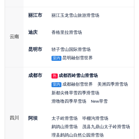
丽江市
丽江玉龙雪山旅游滑雪场
迪庆
香格里拉滑雪场
云南
昆明市
轿子雪山国际滑雪场
昆明融创雪世界
室内
成都市
成都西岭雪山滑雪场
热
成都融创雪世界
美洲四季滑雪场
室内
新都尖锋旱雪四季滑雪场
滑噜噜四季旱雪场
New旱雪
四川
阿坝
太子岭滑雪场
毕棚沟滑雪场
鹧鸪山滑雪场
茂县九鼎山太子岭滑雪场
理县鹧鸪山自然公园滑雪场