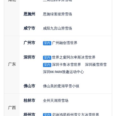
湖北
三角山四季滑雪场
恩施州
恩施绿葱坡滑雪场
咸宁市
咸阳九宫山滑雪场
广州市
广州融创雪世界
室内
深圳市
世界之窗阿尔卑斯冰雪世界
室内
广东
深圳卡鲁冰雪世界
深圳顽雪滑雪
室内
深圳KK PARK致趣运动中心
佛山市
佛山美的鹭湖旱雪小镇
桂林市
全州天湖滑雪场
广西
梧州市
启迪鸿星梧州雪立方冰雪世界
室内