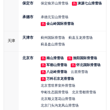
保定市
保定狼牙山滑雪场
涞源七山滑雪场
热
承德市
承德元宝山滑雪场
金山岭国际滑雪场
热
天津市
蓟州国际滑雪场
蓟县玉龙滑雪场
天津
蓟县盘山滑雪场
北京市
南山滑雪场
渔阳国际滑雪场
热
热
军都山滑雪场
怀北国际滑雪场
热
热
八达岭滑雪场
云居滑雪场
热
万科石京龙滑雪场
热
北京雪世界室外滑雪场
华彬生态园滑雪场
北京雪都滑雪场
北京顺义莲花山滑雪场
北京门头沟龙凤山滑雪场