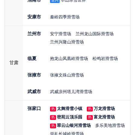
渭南市
华山冰雪世界
室内
安康市
秦岭四季滑雪场
兰州市
安宁滑雪场
兰州龙山国际滑雪场
兰州兴隆山滑雪场
临夏
抱龙山凤凰岭滑雪场
松鸣岩滑雪场
甘肃
张掖市
张掖文殊山滑雪场
武威市
武威凉州塔儿湾滑雪场
张家口
太舞滑雪小镇
万龙滑雪场
热
热
密苑云顶乐园
富龙滑雪场
热
热
翠云山银河滑雪场
多乐美地滑雪场
热
崇礼长城岭滑雪场