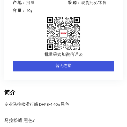
产 地
： 挪威
采 购
： 现货批发/零售
容 量
： 40g
批量采购加微信详谈
暂无连接
简介
专业马拉松滑行蜡 DHPB-4 40g 黑色
马拉松蜡 黑色?