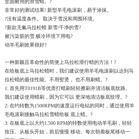
坚固耐用的滑雪蜡。?
非常好的测试结果! 新型羊毛电滚刷，易于涂抹。
?没有温度条件。 取决于雪况和周围环境。
?新款无氟马拉松蜡 新雪/干净的雪?
被污染脏的雪 极冷环境下用电?
动羊毛刷效果很好?
一种新颖且革命性的简便上马拉松滑行蜡的方法！?
在给板底上马拉松蜡时，我们建议使用羊毛电滚刷以达到马
拉松蜡的最佳性能。不用熨烫， 也不用刷蜡。?
1: 首先用T0191B等优质打蜡刷轻轻擦刷并清洁板底纹路。
我们建议使用蜡刷，因为它可以 更深地清洁板底纹理。?
2: 在约转数为1500RPM的速度运行电钻的同时，通过使用羊
毛电滚刷接触马拉松雪蜡给板 底上蜡。?
3: 在板底上以大约1.500 RPM的转数使用电动羊毛刷，轻轻
按压。从板头开始，前后慢慢 移动。每次朝着板尾移动一