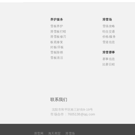
养护服务
滑雪场
雪板养护
雪场攻略
滑雪板打蜡
吃住交通
滑雪板修刃
价格/服务
板底修复
雪道信息
封板/开板
雪板除锈
滑雪赛事
雪板清洁
赛事信息
比赛日程
联系我们
沈阳市和平区南三好街9-19号
市场合作：7605138@qq.com
滑雪网
海天商贸
滑雪场