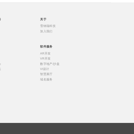
号
关于
雪纳瑞科技
加入我们
软件服务
AR开发
VR开发
心
数字地产/沙盘
志
VI设计
智慧展厅
域名服务