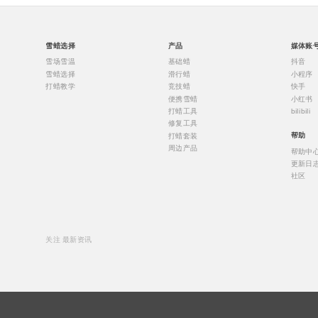
雪蜡选择
产品
媒体账
雪场雪温
基础蜡
抖音
雪蜡选择
滑行蜡
小程序
打蜡教学
竞技蜡
快手
便携雪蜡
小红书
打蜡工具
bilibili
修复工具
打蜡套装
帮助
周边产品
帮助中
更新日
社区
关注 最新资讯