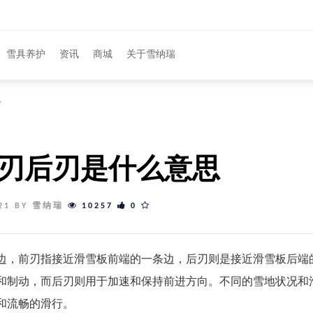
雪具养护
资讯
商城
关于雪纳瑞
思
刃后刃是什么意思
-21 BY 雪纳瑞
10257
0
边，前刃指接近滑雪板前端的一条边，后刃则是接近滑雪板后端
和制动，而后刃则用于加速和保持前进方向。不同的雪地状况和
和流畅的滑行。