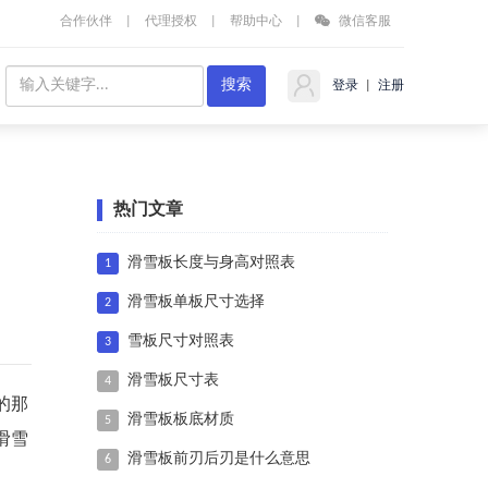
合作伙伴
|
代理授权
|
帮助中心
|
微信客服
登录
|
注册
热门文章
滑雪板长度与身高对照表
1
滑雪板单板尺寸选择
2
雪板尺寸对照表
3
滑雪板尺寸表
4
的那
滑雪板板底材质
5
滑雪
滑雪板前刃后刃是什么意思
6