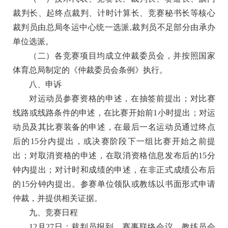
裁判长、起终点裁判、计时计算长、竞赛秘书长等核心
裁判员由总局冬运中心统一选派,裁判员不足部分由承办
单位选派。
（二）各竞赛项目均成立仲裁委员会，并按照国家
体育总局制定的《仲裁委员会条例》执行。
八、申诉
对运动员参赛资格的申述，在抽签前提出；对比赛
线路或线路条件的申述，在比赛开始前1小时提出；对运
动员及其比赛装备的申述，在最后一名运动员通过终点
后的15分内提出，或决赛阶段下一组比赛开始之前提
出；对取消资格的申述，在取消资格信息发布后的15分
钟内提出；对计时和成绩的申述，在非正式成绩公布后
的15分钟内提出。参赛单位领队或教练以书面形式申请
仲裁，并提供相关证据。
九、竞赛日程
12月27日：裁判员报到、赛事联络会议、教练员会