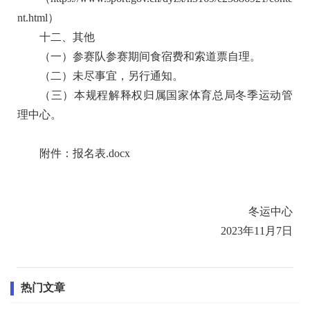
nt.html
）
十二、其他
（一）参赛队参赛期间食宿费和索道票自理。
（二）未尽事宜，另行通知。
（三）本规程解释权归属国家体育总局冬季运动管
理中心。
附件：
报名表.docx
冬运中心
2023年11月7日
热门文章