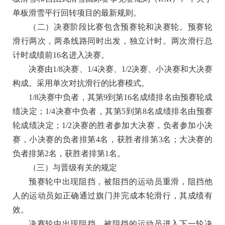
单板滑雪平行回转项目的最新规则。
（二）决赛阶段比赛包含预赛轮和决赛轮。预赛轮
滑行两次，两条线路同时出发，独立计时。两次滑行总
计时成绩前16名进入决赛。
决赛由1/8决赛、1/4决赛、1/2决赛、小决赛和大决赛
构成。采用单次对抗滑行的比赛模式。
1/8决赛中负者，其第9到第16名成绩排名由预赛轮成
绩决定；1/4决赛中负者，其第5到第8名成绩排名由预赛
轮成绩决定；1/2决赛的胜者参加大决赛，负者参加小决
赛，小决赛的负者排第4名，获胜者排第3名；大决赛的
负者排第2名，获胜者排第1名。
（三）与晋级有关的规定
预赛轮中出现阻挡，被阻挡的运动员重滑，阻挡他
人的运动员如正确通过旗门并完成本轮滑行，其成绩有
效。
决赛轮中出现阻挡，被阻挡的运动员进入下一轮决