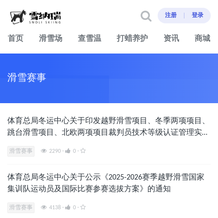
注册
登录
首页
滑雪场
查雪温
打蜡养护
资讯
商城
滑雪赛事
体育总局冬运中心关于印发越野滑雪项目、冬季两项项目、
跳台滑雪项目、北欧两项项目裁判员技术等级认证管理实施
细则的通知
滑雪赛事
2290
·
0
·
体育总局冬运中心关于公示《2025-2026赛季越野滑雪国家
集训队运动员及国际比赛参赛选拔方案》的通知
滑雪赛事
4138
·
0
·