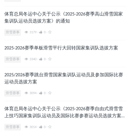
体育总局冬运中心关于公示《2025-2026赛季高山滑雪国家
集训队运动员选拔方案》的通知
滑雪赛事
3179
·
0
·
2025-2026赛季单板滑雪平行大回转国家集训队选拔方案
滑雪赛事
3340
·
0
·
2025/2026赛季跳台滑雪国家集训队运动员及参加国际比赛
运动员选拔方案
滑雪赛事
3094
·
0
·
体育总局冬运中心关于公示《2025-2026赛季自由式滑雪雪
上技巧国家集训队运动员及国际比赛参赛运动员选拔方案》
的通知
滑雪赛事
3014
·
0
·